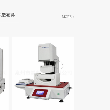
织造布类
MORE >