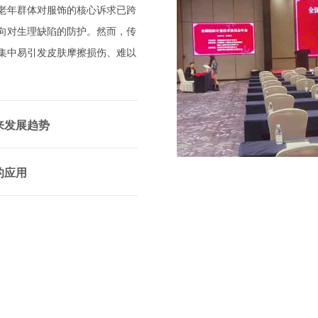
老年群体对服饰的核心诉求已跨
向对生理缺陷的防护。然而，传
集中易引发皮肤摩擦损伤、难以
因此，现代康养纺织品的开发应
的具体病理…
来发展趋势
智能化转型的大背景下，功能性
棉纺行业核心发展赛道。本文主
的应用
能复合化与场景精准化、智能化
织物的基础单元，其应用领域正
创新、产品时尚化与价值体验化
续拓展。近年来，纺纱结构设计
性纱线的发…
综合性能均衡的高端阻燃织物开
的具有分级结构的Metayarn
计实现了多…