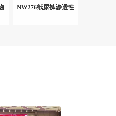
物
NW276纸尿裤渗透性
能测试仪