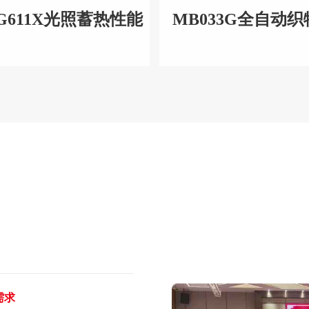
G611X光照蓄热性能
MB033G全自动织
测试仪
撕裂仪
需求