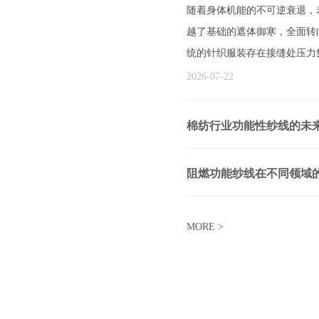
随着身体机能的不可逆衰退，
越了基础的遮体御寒，全面转
统的针织服装存在接缝处压力
实现与人体精准贴合等问题。
2026-07-22
回归医工交叉视角，从老年人
棉纺行业功能性纱线的未
在棉纺行业高端化、绿色化、
2026-07-15
纱线跳出单一功能局限，成为
阻燃功能纱线在不同领域
要从原料绿色化与多元化、功
阻燃功能纱线作为高性能防护
2026-07-09
与交互化、结构多样化与风格
随着制备技术的跨代升级而持
MORE >
五大方向，阐述棉纺行业功能
理论研究的不断深入，为构建
辟了全新路径。武汉纺织大学研发
及其织物，通过创新的结构设