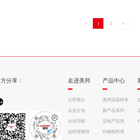
<
1
2
>
官方分享：
走进美邦
产品中心
公司简介
美邦仪器样本
企业文化
册
新产品系列
企业历程
定制产品类
总经理致辞
织物面料类