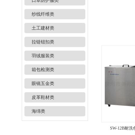
口罩防护服类
纱线纤维类
土工建材类
拉链钮扣类
羽绒服装类
箱包检测类
眼镜五金类
皮革鞋材类
海绵类
SW-12B耐