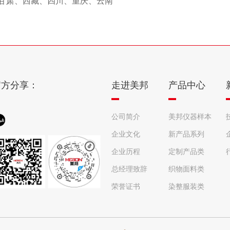
宁厦、甘肃、西藏、四川、重庆、云南
官方分享：
走进美邦
产品中心
公司简介
美邦仪器样本
企业文化
册
新产品系列
企业历程
定制产品类
总经理致辞
织物面料类
荣誉证书
染整服装类