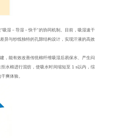
“吸湿－导湿－快干”的协同机制。目前，吸湿速干
性差异与纱线独特的孔隙结构设计，实现汗液的高效
构建，能有效改善传统棉纤维吸湿后易保水、产生闷
水棉进行混纺，使吸水时间缩短至 1 s以内，综
品的干爽体验。