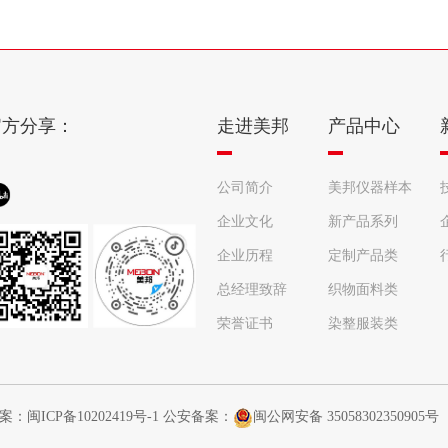
官方分享：
走进美邦
产品中心
公司简介
美邦仪器样本
企业文化
册
新产品系列
企业历程
定制产品类
总经理致辞
织物面料类
荣誉证书
染整服装类
备案：
闽ICP备10202419号-1
公安备案：
闽公网安备 35058302350905号