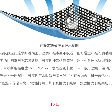
丙纶芯吸效应原理示意图
芯吸效应的疏水纤维为主。这类纤维本身不吸湿，但可通过纤维间的毛
零的回潮率与强芯吸效应，可实现汗液快速疏导。汶上如意技术纺织有
纱断裂强度达16.1 cN／tex，耐皂洗色牢度 4 ～ 5 级，适用于
纤维的合理配比，可实现亲水吸湿与疏水导湿的有效结合，进一步优化
了“吸湿－导湿－快干”功能协同，其干爽性优于纯棉、舒适性优于纯涤纶
[返回]