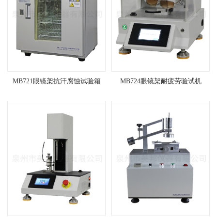
MB721眼镜架抗汗腐蚀试验箱
MB724眼镜架耐疲劳验试机