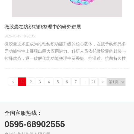
微胶囊在纺织功能整理中的研究进展
2026-03-19 10:26:35
微胶囊技术正成为推动纺织功能升级的核心载体，在赋予纺织品多
元功能特性上展现出巨大应用潜力。科研人员依托微胶囊的封装与
控释优势，逐一破解传统功能整理中留香短、控温难、抗菌持久性
不足等痛点，让织物从基础面料向兼具舒适、健康、智能与安全的
高端功能材料转型。芳…
<
1
2
3
4
5
6
7
..
21
>
全国客服热线：
0595-68902555