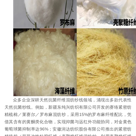
众多企业深耕天然抗菌纤维混纺纱线领域，涌现出多款代表性
天然抗菌纱线。例如，新疆东纯兴纺织有限公司开发的赛络紧密纺
精梳棉／莱赛尔／罗布麻混纺纱，采用15%的罗布麻纤维配比，凭
借其含有的黄酮类化合物，实现抑菌与远红外功能协同，对金黄色
葡萄球菌抑制率达96%；安徽润达纺织股份有限公司推出的紧密纺